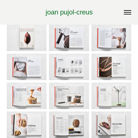
joan pujol-creus